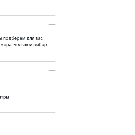
ы подберем для вас
змера. Большой выбор
нтры