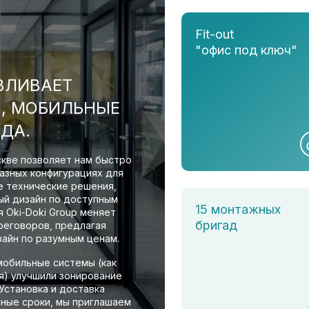
Fit-out
"офис под ключ"
АВЛИВАЕТ
, МОБИЛЬНЫЕ
ОДА.
скве позволяет нам быстро
азных конфигурациях для
 технические решения,
ый дизайн по доступным
15 монтажных
 Oki-Doki Group меняет
бригад
реговоров, предлагая
айн по разумным ценам.
мобильные системы (как
я) улучшили зонирование
 Установка и доставка
ные сроки, мы приглашаем