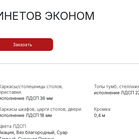
ИНЕТОВ ЭКОНОМ
Заказать
Каркасы/столешницы столов,
Топы тумб, стеллаже
приставки:
исполнение ЛДСП 2
исполнение ЛДСП 36 мм
Каркасы шкафов, царги столов, двери:
Кромка:
исполнение ЛДСП 18 мм
0,4 м
Цвета ЛДСП:
Акация, Вяз благородный, Суар
Темный, Снежная Патина